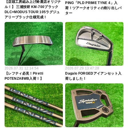
【店頭工房組み上げ鈴鹿店オリジナ
PING「PLD PRIME TYNE 4」入
ル！】 三浦技研 KM-700ブラック
荷！ツアークオリティの削り出しパ
DLC×MODUS TOUR 105ラグジュ
ター
アリーブラック仕様完成！
2026.07.31 12:14:54
2026.07.29 13:47:28
【レフティ必見！Piretti
Dagalo FORGEDアイアンセット入
POTENZAⅡWB入荷！】
荷しました！