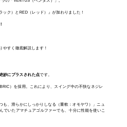
ラの「VENTUS（ベンタス）」。
（ブラック）とRED（レッド）』が加わりました！
！
りやすく徹底解説します！
絶妙にプラスされた点
です。
W FABRIC）を採用。これにより、スイング中の不快なネジレ
つつも、滑らかにしっかりしなる（重軟：オモヤワ）」ニュ
悩んでいたアマチュアゴルファーでも、十分に性能を使いこ