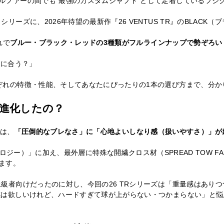
ファーの間でも“最強のカスタムシャフト”として定着しているフジク
ーズに、2026年待望の最新作『26 VENTUS TR』のBLACK
れで
ブルー・ブラック・レッドの3種類がフルラインナップで勢ぞろい
分に合う？」
ぞれの特徴・性能、そしてあなたにぴったりの1本の選び方まで、分か
何が進化したの？
化は、
「圧倒的なブレなさ」に「心地よいしなり感（扱いやすさ）」が
ア テクノロジー）」に加え、最外層に特殊な開繊クロス材（SPREAD TO
ます。
級者向けだったのに対し、今回の26 TRシリーズは「重量感はあり
感は欲しいけれど、ハードすぎて球が上がらない・つかまらない」と