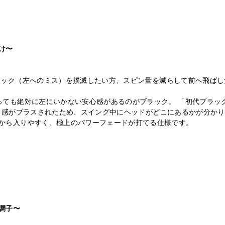
け〜
ック（左へのミス）を撲滅したい方、スピン量を減らして前へ飛ばし
っても絶対に左にいかない安心感があるのがブラック。 「初代ブラッ
なしなり感がプラスされたため、スイング中にヘッドがどこにあるかが分か
から入りやすく、極上のパワーフェードが打てる仕様です。
調子〜