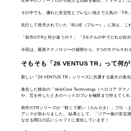
世界中のツアープロから絶大な信頼を集め、アマチュアゴル
その中でも、優れた安定性とブレない強さで人気の「TR」シリ
先行して発売されていた「BLUE（ブルー）」に加え、こ
「前作のTRと何が違うの？」 「3モデルの中でどれが自
今回は、最新テクノロジーの秘密から、3つのモデルそれ
そもそも「26 VENTUS TR」って
新しい『26 VENTUS TR』シリーズに共通する最大の進
進化した独自の「VeloCore Technology（ベロコ
や、芯を外したときのヘッドのブレを極限まで抑えてくれ
前作のTRシリーズが「軽くて硬い（カルカタ）」プロ・上
アンスが加わりました。 結果として、「ツアー級の安定
なせる間口の広いシャフトに進化しています！