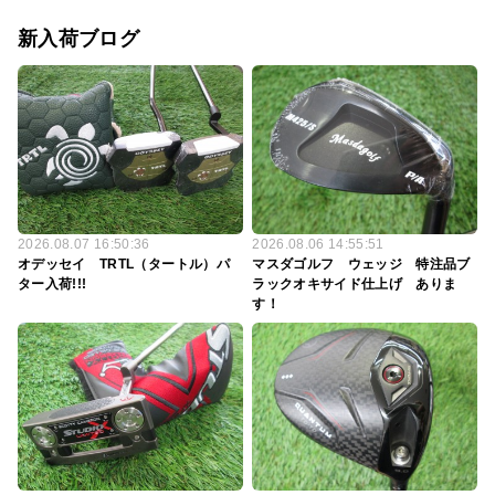
新入荷ブログ
2026.08.07 16:50:36
2026.08.06 14:55:51
オデッセイ TRTL（タートル）パ
マスダゴルフ ウェッジ 特注品ブ
ター入荷!!!
ラックオキサイド仕上げ ありま
す！