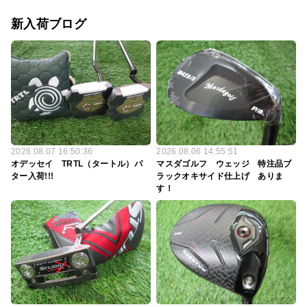
新入荷ブログ
2026.08.07 16:50:36
2026.08.06 14:55:51
オデッセイ TRTL（タートル）パ
マスダゴルフ ウェッジ 特注品ブ
ター入荷!!!
ラックオキサイド仕上げ ありま
す！