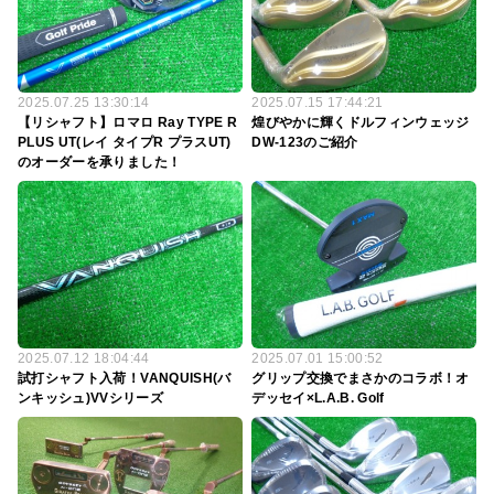
2025.07.25 13:30:14
2025.07.15 17:44:21
【リシャフト】ロマロ Ray TYPE R
煌びやかに輝くドルフィンウェッジ
PLUS UT(レイ タイプR プラスUT)
DW-123のご紹介
のオーダーを承りました！
2025.07.12 18:04:44
2025.07.01 15:00:52
試打シャフト入荷！VANQUISH(バ
グリップ交換でまさかのコラボ！オ
ンキッシュ)VVシリーズ
デッセイ×L.A.B. Golf