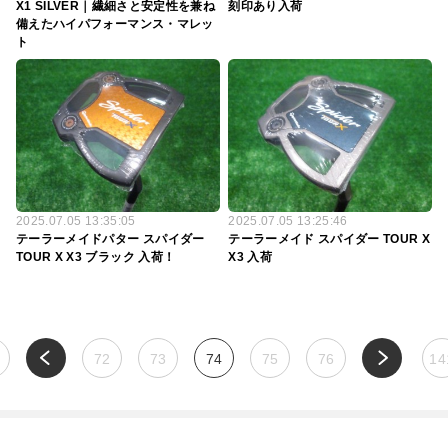
X1 SILVER｜繊細さと安定性を兼ね
刻印あり入荷
備えたハイパフォーマンス・マレッ
ト
2025.07.05 13:35:05
2025.07.05 13:25:46
テーラーメイドパター スパイダー
テーラーメイド スパイダー TOUR X
TOUR X X3 ブラック 入荷！
X3 入荷
72
73
74
75
76
14