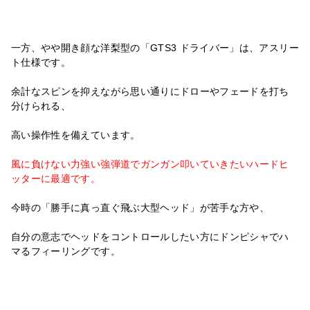
一方、やや開き顔な洋梨型の「GTS3 ドライバー」は、アスリー
ト仕様です。
余計なスピンを抑えながら思い通りにドローやフェードを打ち
分け
られる、
高い操作性を備えています。
風に負けない力強い強弾道でガンガン叩いていきたいハードヒ
ッタ
ーに最適です。
今時の「勝手に真っ直ぐ飛ぶ大型ヘッド」が苦手な方や、
自分の意志でヘッドをコントロールしたい方にドンピシャでハ
マる
フィーリングです。