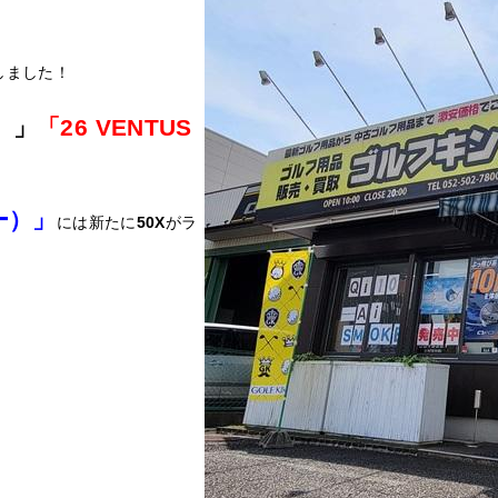
しました！
）
」
「
26 VENTUS
ー）
」
には新たに
50X
がラ