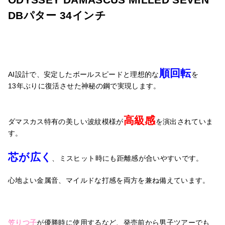
DBパター 34インチ
順回転
AI設計で、安定したボールスピードと理想的な
を
13年ぶりに復活させた神秘の鋼で実現します。
高級感
ダマスカス特有の美しい波紋模様が
を演出されていま
す。
芯が広く
、ミスヒット時にも距離感が合いやすいです。
心地よい金属音、マイルドな打感を両方を兼ね備えています。
笠りつ子
が優勝時に使用するなど、発売前から男子ツアーでも