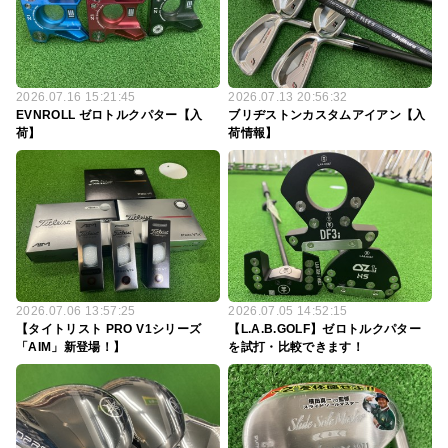
2026.07.16 15:21:45
2026.07.13 20:56:32
EVNROLL ゼロトルクパター【入
ブリヂストンカスタムアイアン【入
荷】
荷情報】
2026.07.06 13:57:25
2026.07.05 14:52:15
【タイトリスト PRO V1シリーズ
【L.A.B.GOLF】ゼロトルクパター
「AIM」新登場！】
を試打・比較できます！