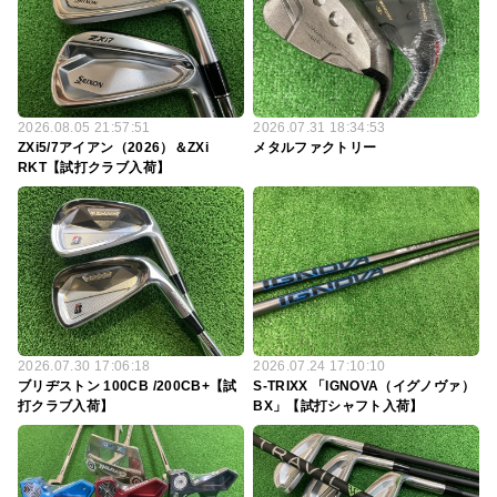
2026.08.05 21:57:51
2026.07.31 18:34:53
ZXi5/7アイアン（2026）＆ZXi
メタルファクトリー
RKT【試打クラブ入荷】
2026.07.30 17:06:18
2026.07.24 17:10:10
ブリヂストン 100CB /200CB+【試
S-TRIXX 「IGNOVA（イグノヴァ）
打クラブ入荷】
BX」【試打シャフト入荷】